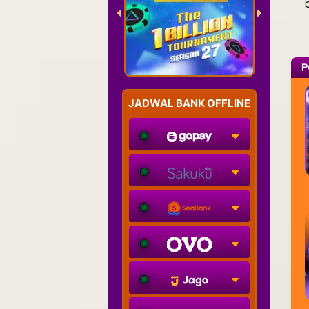
P
JADWAL BANK OFFLINE