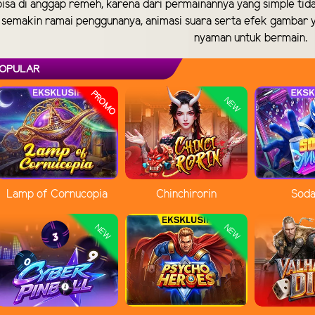
bisa di anggap remeh, karena dari permainannya yang simple t
semakin ramai penggunanya, animasi suara serta efek gambar 
nyaman untuk bermain.
OPULAR
PROMO
NEW
Lamp of Cornucopia
Chinchirorin
Sod
NEW
NEW