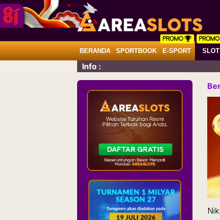
PROMO
PROM
BERANDA
SPORTBOOK
E-SPORT
SLOT
Info :
AREASLOTS menghadi
Be
Nik