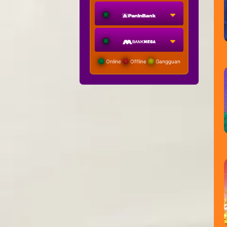
Online
Offline
Gangguan