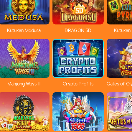
Kutukan Medusa
DRAGON 5D
Kutukan
Mahjong Ways III
Crypto Profits