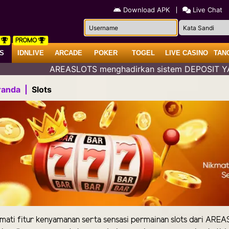
Download APK
Live Chat
O
PROMO
S
IDNLIVE
ARCADE
POKER
TOGEL
LIVE CASINO
TAN
rkan sistem DEPOSIT YANG SEMAKIN MUDAH Dengan FITUR Te
randa
Slots
mati fitur kenyamanan serta sensasi permainan slots dari AREA