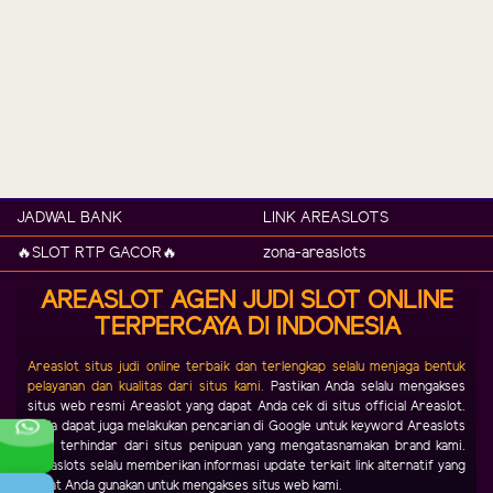
JADWAL BANK
LINK AREASLOTS
🔥SLOT RTP GACOR🔥
zona-areaslots
AREASLOT AGEN JUDI SLOT ONLINE
TERPERCAYA DI INDONESIA
Areaslot situs judi online terbaik dan terlengkap selalu menjaga bentuk
pelayanan dan kualitas dari situs kami.
Pastikan Anda selalu mengakses
situs web resmi Areaslot yang dapat Anda cek di situs official Areaslot.
Anda dapat juga melakukan pencarian di Google untuk keyword Areaslots
agar terhindar dari situs penipuan yang mengatasnamakan brand kami.
Areaslots selalu memberikan informasi update terkait link alternatif yang
dapat Anda gunakan untuk mengakses situs web kami.