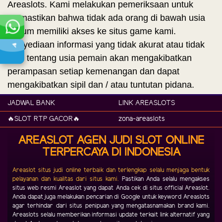
Areaslots. Kami melakukan pemeriksaan untuk
memastikan bahwa tidak ada orang di bawah usia
hukum memiliki akses ke situs game kami.
Penyediaan informasi yang tidak akurat atau tidak
jujur tentang usia pemain akan mengakibatkan
perampasan setiap kemenangan dan dapat
mengakibatkan sipil dan / atau tuntutan pidana.
JADWAL BANK
LINK AREASLOTS
🔥SLOT RTP GACOR🔥
zona-areaslots
AREASLOT AGEN JUDI SLOT ONLINE
TERPERCAYA DI INDONESIA
Areaslot situs judi online terbaik dan terlengkap selalu menjaga bentuk
pelayanan dan kualitas dari situs kami.
Pastikan Anda selalu mengakses
situs web resmi Areaslot yang dapat Anda cek di situs official Areaslot.
Anda dapat juga melakukan pencarian di Google untuk keyword Areaslots
agar terhindar dari situs penipuan yang mengatasnamakan brand kami.
Areaslots selalu memberikan informasi update terkait link alternatif yang