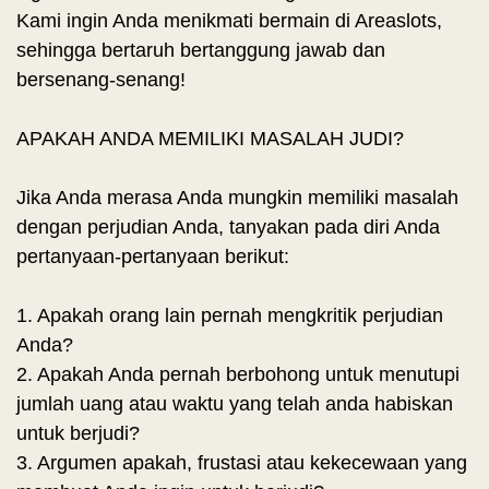
Kami ingin Anda menikmati bermain di Areaslots,
sehingga bertaruh bertanggung jawab dan
bersenang-senang!
APAKAH ANDA MEMILIKI MASALAH JUDI?
Jika Anda merasa Anda mungkin memiliki masalah
dengan perjudian Anda, tanyakan pada diri Anda
pertanyaan-pertanyaan berikut:
1. Apakah orang lain pernah mengkritik perjudian
Anda?
2. Apakah Anda pernah berbohong untuk menutupi
jumlah uang atau waktu yang telah anda habiskan
untuk berjudi?
3. Argumen apakah, frustasi atau kekecewaan yang