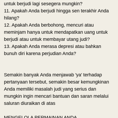
untuk berjudi lagi sesegera mungkin?
11. Apakah Anda berjudi hingga sen terakhir Anda
hilang?
12. Apakah Anda berbohong, mencuri atau
meminjam hanya untuk mendapatkan uang untuk
berjudi atau untuk membayar utang judi?
13. Apakah Anda merasa depresi atau bahkan
bunuh diri karena perjudian Anda?
Semakin banyak Anda menjawab 'ya' terhadap
pertanyaan tersebut, semakin besar kemungkinan
Anda memiliki masalah judi yang serius dan
mungkin ingin mencari bantuan dan saran melalui
saluran diuraikan di atas
MENGELOLA PERMAINAN ANDA