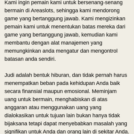
Kami ingin pemain kami untuk bersenang-senang
bermain di Areaslots, sehingga kami mendorong
game yang bertanggung jawab. Kami mengizinkan
pemain kami untuk menentukan batas mereka dari
game yang bertanggung jawab, kemudian kami
membantu dengan alat manajemen yang
memungkinkan anda mengatur dan mengontrol
batasan anda sendiri.
Judi adalah bentuk hiburan, dan tidak pernah harus
menempatkan beban pada kehidupan Anda baik
secara finansial maupun emosional. Meminjam
uang untuk bermain, menghabiskan di atas
anggaran atau menggunakan uang yang
dialokasikan untuk tujuan lain bukan hanya tidak
bijaksana tetapi dapat menyebabkan masalah yang
signifikan untuk Anda dan orang lain di sekitar Anda.